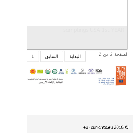
samplings USA 1st YEAR
Images: 12
الصفحة 2 من 2
البداية
السابق
1
2
© 2018 eu-currants.eu